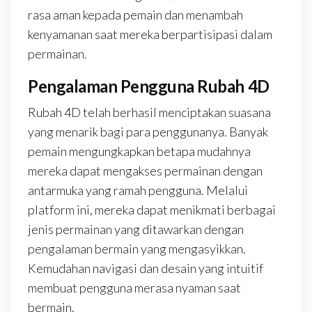
rasa aman kepada pemain dan menambah
kenyamanan saat mereka berpartisipasi dalam
permainan.
Pengalaman Pengguna Rubah 4D
Rubah 4D telah berhasil menciptakan suasana
yang menarik bagi para penggunanya. Banyak
pemain mengungkapkan betapa mudahnya
mereka dapat mengakses permainan dengan
antarmuka yang ramah pengguna. Melalui
platform ini, mereka dapat menikmati berbagai
jenis permainan yang ditawarkan dengan
pengalaman bermain yang mengasyikkan.
Kemudahan navigasi dan desain yang intuitif
membuat pengguna merasa nyaman saat
bermain.