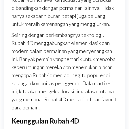
dibandingkan dengan permainan lainnya. Tidak
hanya sekadar hiburan, tetapi juga peluang
untuk meraih kemenangan yang menggiurkan.
Seiring dengan berkembangnya teknologi,
Rubah 4D menggabungkan elemen klasik dan
modern dalam permainan yang menyenangkan
ini. Banyak pemain yang tertarik untuk mencoba
keberuntungan mereka dan menemukan alasan
mengapa Rubah4d menjadi begitu populer di
kalangan komunitas penggemar. Dalam artikel
ini, kita akan mengeksplorasi lima alasan utama
yang membuat Rubah 4D menjadi pilihan favorit
para pemain.
Keunggulan Rubah 4D