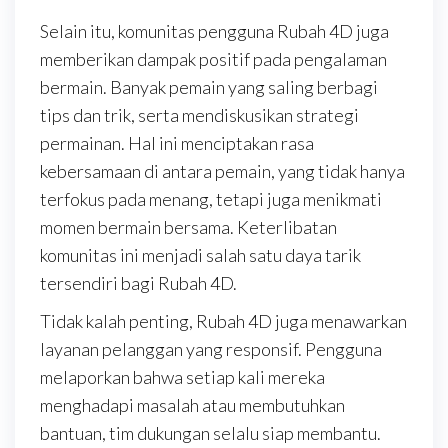
Selain itu, komunitas pengguna Rubah 4D juga
memberikan dampak positif pada pengalaman
bermain. Banyak pemain yang saling berbagi
tips dan trik, serta mendiskusikan strategi
permainan. Hal ini menciptakan rasa
kebersamaan di antara pemain, yang tidak hanya
terfokus pada menang, tetapi juga menikmati
momen bermain bersama. Keterlibatan
komunitas ini menjadi salah satu daya tarik
tersendiri bagi Rubah 4D.
Tidak kalah penting, Rubah 4D juga menawarkan
layanan pelanggan yang responsif. Pengguna
melaporkan bahwa setiap kali mereka
menghadapi masalah atau membutuhkan
bantuan, tim dukungan selalu siap membantu.