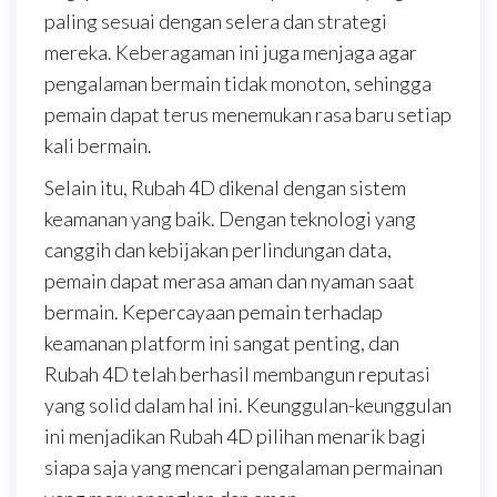
paling sesuai dengan selera dan strategi
mereka. Keberagaman ini juga menjaga agar
pengalaman bermain tidak monoton, sehingga
pemain dapat terus menemukan rasa baru setiap
kali bermain.
Selain itu, Rubah 4D dikenal dengan sistem
keamanan yang baik. Dengan teknologi yang
canggih dan kebijakan perlindungan data,
pemain dapat merasa aman dan nyaman saat
bermain. Kepercayaan pemain terhadap
keamanan platform ini sangat penting, dan
Rubah 4D telah berhasil membangun reputasi
yang solid dalam hal ini. Keunggulan-keunggulan
ini menjadikan Rubah 4D pilihan menarik bagi
siapa saja yang mencari pengalaman permainan