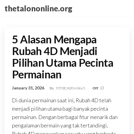
Skip
thetalononline.org
to
the
content
5 Alasan Mengapa
Rubah 4D Menjadi
Pilihan Utama Pecinta
Permainan
January 31, 2026
By
fOT8EJXjf0m8ov5
Off
Di dunia permainan saat ini, Rubah 4D telah
menjadi pilihan utama bagi banyak pecinta
permainan. Dengan berbagai fitur menarik dan
pengalaman bermain yang tak tertandingi,
Rubah 4D menawarkan sesuatu yang berbeda