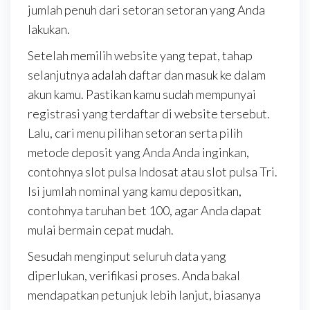
jumlah penuh dari setoran setoran yang Anda
lakukan.
Setelah memilih website yang tepat, tahap
selanjutnya adalah daftar dan masuk ke dalam
akun kamu. Pastikan kamu sudah mempunyai
registrasi yang terdaftar di website tersebut.
Lalu, cari menu pilihan setoran serta pilih
metode deposit yang Anda Anda inginkan,
contohnya slot pulsa Indosat atau slot pulsa Tri.
Isi jumlah nominal yang kamu depositkan,
contohnya taruhan bet 100, agar Anda dapat
mulai bermain cepat mudah.
Sesudah menginput seluruh data yang
diperlukan, verifikasi proses. Anda bakal
mendapatkan petunjuk lebih lanjut, biasanya