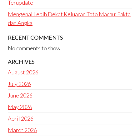
Terupdate
Mengenal Lebih Dekat Keluaran Toto Macau: Fakta
dan Angka
RECENT COMMENTS
No comments to show.
ARCHIVES
August 2026
July 2026
June 2026
May 2026
April 2026
March 2026