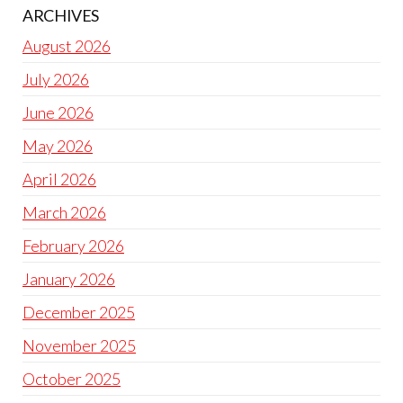
ARCHIVES
August 2026
July 2026
June 2026
May 2026
April 2026
March 2026
February 2026
January 2026
December 2025
November 2025
October 2025