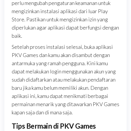
perlu mengubah pengaturan keamanan untuk
mengizinkan instalasi aplikasi dari luar Play
Store. Pastikan untuk mengizinkan izin yang
diperlukan agar aplikasi dapat berfungsi dengan
baik.
Setelah proses instalasi selesai, buka aplikasi
PKV Games dan kamu akan disambut dengan
antarmuka yang ramah pengguna. Kini kamu
dapat melakukan login menggunakan akun yang
sudah didaftarkan atau melakukan pendaftaran
baru jika kamu belum memiliki akun. Dengan
aplikasi ini, kamu dapat menikmati berbagai
permainan menarik yang ditawarkan PKV Games
kapan saja dan di mana saja.
Tips Bermain di PKV Games