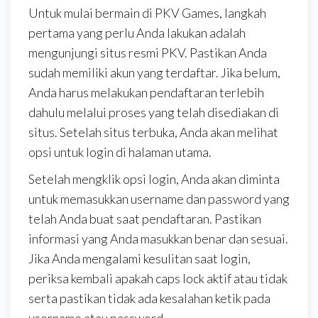
Untuk mulai bermain di PKV Games, langkah
pertama yang perlu Anda lakukan adalah
mengunjungi situs resmi PKV. Pastikan Anda
sudah memiliki akun yang terdaftar. Jika belum,
Anda harus melakukan pendaftaran terlebih
dahulu melalui proses yang telah disediakan di
situs. Setelah situs terbuka, Anda akan melihat
opsi untuk login di halaman utama.
Setelah mengklik opsi login, Anda akan diminta
untuk memasukkan username dan password yang
telah Anda buat saat pendaftaran. Pastikan
informasi yang Anda masukkan benar dan sesuai.
Jika Anda mengalami kesulitan saat login,
periksa kembali apakah caps lock aktif atau tidak
serta pastikan tidak ada kesalahan ketik pada