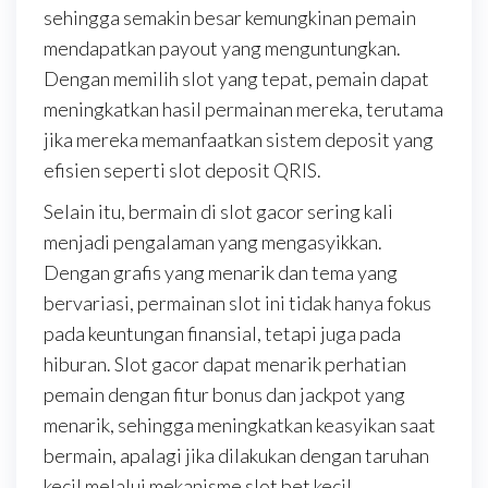
sehingga semakin besar kemungkinan pemain
mendapatkan payout yang menguntungkan.
Dengan memilih slot yang tepat, pemain dapat
meningkatkan hasil permainan mereka, terutama
jika mereka memanfaatkan sistem deposit yang
efisien seperti slot deposit QRIS.
Selain itu, bermain di slot gacor sering kali
menjadi pengalaman yang mengasyikkan.
Dengan grafis yang menarik dan tema yang
bervariasi, permainan slot ini tidak hanya fokus
pada keuntungan finansial, tetapi juga pada
hiburan. Slot gacor dapat menarik perhatian
pemain dengan fitur bonus dan jackpot yang
menarik, sehingga meningkatkan keasyikan saat
bermain, apalagi jika dilakukan dengan taruhan
kecil melalui mekanisme slot bet kecil.