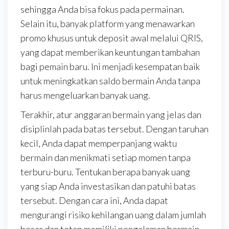
sehingga Anda bisa fokus pada permainan.
Selain itu, banyak platform yang menawarkan
promo khusus untuk deposit awal melalui QRIS,
yang dapat memberikan keuntungan tambahan
bagi pemain baru. Ini menjadi kesempatan baik
untuk meningkatkan saldo bermain Anda tanpa
harus mengeluarkan banyak uang.
Terakhir, atur anggaran bermain yang jelas dan
disiplinlah pada batas tersebut. Dengan taruhan
kecil, Anda dapat memperpanjang waktu
bermain dan menikmati setiap momen tanpa
terburu-buru. Tentukan berapa banyak uang
yang siap Anda investasikan dan patuhi batas
tersebut. Dengan cara ini, Anda dapat
mengurangi risiko kehilangan uang dalam jumlah