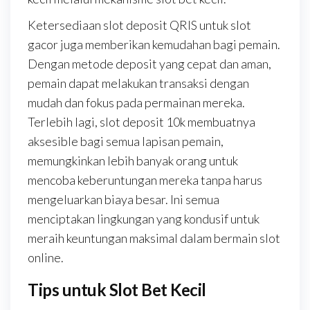
Ketersediaan slot deposit QRIS untuk slot
gacor juga memberikan kemudahan bagi pemain.
Dengan metode deposit yang cepat dan aman,
pemain dapat melakukan transaksi dengan
mudah dan fokus pada permainan mereka.
Terlebih lagi, slot deposit 10k membuatnya
aksesible bagi semua lapisan pemain,
memungkinkan lebih banyak orang untuk
mencoba keberuntungan mereka tanpa harus
mengeluarkan biaya besar. Ini semua
menciptakan lingkungan yang kondusif untuk
meraih keuntungan maksimal dalam bermain slot
online.
Tips untuk Slot Bet Kecil