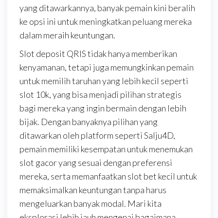
yang ditawarkannya, banyak pemain kini beralih
ke opsi ini untuk meningkatkan peluang mereka
dalam meraih keuntungan.
Slot deposit QRIS tidak hanya memberikan
kenyamanan, tetapi juga memungkinkan pemain
untuk memilih taruhan yang lebih kecil seperti
slot 10k, yang bisa menjadi pilihan strategis
bagi mereka yang ingin bermain dengan lebih
bijak. Dengan banyaknya pilihan yang
ditawarkan oleh platform seperti Salju4D,
pemain memiliki kesempatan untuk menemukan
slot gacor yang sesuai dengan preferensi
mereka, serta memanfaatkan slot bet kecil untuk
memaksimalkan keuntungan tanpa harus
mengeluarkan banyak modal. Mari kita
eksplorasi lebih jauh mengenai bagaimana