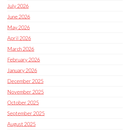
July 2026
June 2026
May 2026
April 2026
March 2026
February 2026
January 2026
December 2025
November 2025
October 2025
September 2025
August 2025