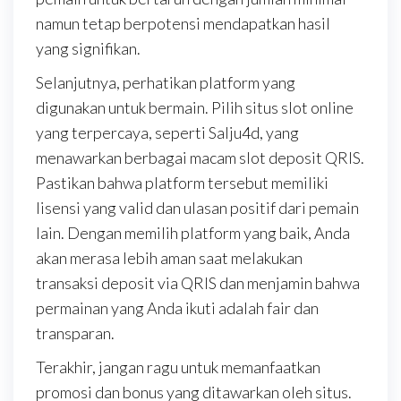
namun tetap berpotensi mendapatkan hasil
yang signifikan.
Selanjutnya, perhatikan platform yang
digunakan untuk bermain. Pilih situs slot online
yang terpercaya, seperti Salju4d, yang
menawarkan berbagai macam slot deposit QRIS.
Pastikan bahwa platform tersebut memiliki
lisensi yang valid dan ulasan positif dari pemain
lain. Dengan memilih platform yang baik, Anda
akan merasa lebih aman saat melakukan
transaksi deposit via QRIS dan menjamin bahwa
permainan yang Anda ikuti adalah fair dan
transparan.
Terakhir, jangan ragu untuk memanfaatkan
promosi dan bonus yang ditawarkan oleh situs.