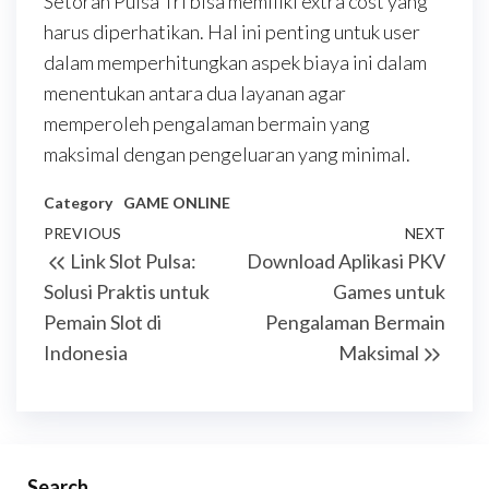
Setoran Pulsa Tri bisa memiliki extra cost yang
harus diperhatikan. Hal ini penting untuk user
dalam memperhitungkan aspek biaya ini dalam
menentukan antara dua layanan agar
memperoleh pengalaman bermain yang
maksimal dengan pengeluaran yang minimal.
Category
GAME ONLINE
Post
Previous
PREVIOUS
NEXT
Next
Link Slot Pulsa:
Download Aplikasi PKV
navigation
Post
Post
Solusi Praktis untuk
Games untuk
Pemain Slot di
Pengalaman Bermain
Indonesia
Maksimal
Search