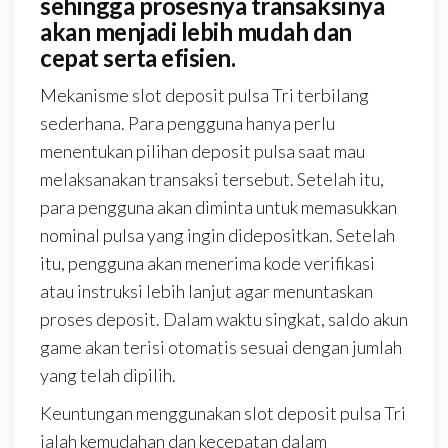
sehingga prosesnya transaksinya
akan menjadi lebih mudah dan
cepat serta efisien.
Mekanisme slot deposit pulsa Tri terbilang
sederhana. Para pengguna hanya perlu
menentukan pilihan deposit pulsa saat mau
melaksanakan transaksi tersebut. Setelah itu,
para pengguna akan diminta untuk memasukkan
nominal pulsa yang ingin didepositkan. Setelah
itu, pengguna akan menerima kode verifikasi
atau instruksi lebih lanjut agar menuntaskan
proses deposit. Dalam waktu singkat, saldo akun
game akan terisi otomatis sesuai dengan jumlah
yang telah dipilih.
Keuntungan menggunakan slot deposit pulsa Tri
ialah kemudahan dan kecepatan dalam