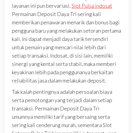
layanan ini pun bervariasi.
Slot Pulsa indosat
Permainan Deposit Daya Tri sering kali
memberikan penawaran menarik dan bonus bagi
pengguna baru yang melakukan setoran pertama
kali. Ini dapat menjadi daya tarik tersendiri
untuk pemain yang mencari nilai lebih dari
setiap transaksi. Indosat, di sisi lain, memiliki
sinergi yang kental serta stabil, maka memberi
keyakinan lebih pada penggunanya berkaitan
reliabilitas jasa dalam melakukan deposit.
Tak kalah pentingnya adalah persoalan biaya
serta pemotongan yang terjadi dalam setiap
transaksi. Permainan Deposit Daya Tri
umumnya memiliki tarif yang bersaing serta
sering kali cenderung murah, sementara Slot