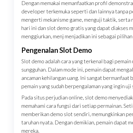
Dengan memakai memanfaatkan profil demonstras
developer terkemuka seperti dan lainnya tanpa p
mengerti mekanisme game, menguji taktik, serta 
hari ini dan slot demo gratis yang dapat diakse
menggiurkan, menj menjadikan ini sebagai piliha
Pengenalan Slot Demo
Slot demo adalah cara yang terkenal bagi pemain 
sungguhan. Dalam mode ini, pemain dapat mengal
ancaman kehilangan uang. Ini sangat bermanfaat b
pemain yang sudah berpengalaman yang ingin uji 
Pada situs perjudian online, slot demo menyediak
memahami cara fungsi dari setiap permainan. Seti
memberikan demo slot sendiri, memungkinkan pem
taruhan nyata. Dengan demikian, pemain dapat m
mereka.