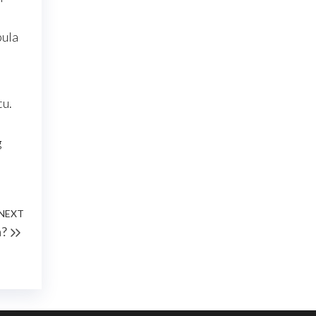
pula
tu.
g
NEXT
Next
a?
Post