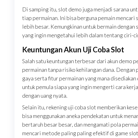
Di samping itu, slot demo juga menjadi sarana un
tiap permainan. Ini bisa berguna pemain mencari
lebih besar. Kemungkinan untuk bermain dengan s
yang ingin mengetahui lebih dalam tentang ciri-ci
Keuntungan Akun Uji Coba Slot
Salah satu keuntungan terbesar dari akun demo p
permainan tanpa risiko kehilangan dana. Dengan
gaya serta fitur permainan yang mana disediakan
untuk pemula siapa yang ingin mengerti cara ke
dengan uang nyata.
Selain itu, rekening uji coba slot memberikan k
bisa menggunakan aneka pendekatan untuk mena
bertaruh besar besar, dan mengamati pola perma
mencari metode paling paling efektif di game slo