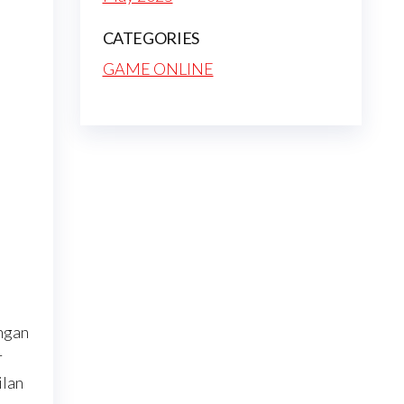
CATEGORIES
GAME ONLINE
engan
r
ilan