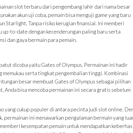
ainan slot terbaru dari pengembang lahir dari nama besar
nakan akun uji coba, pemain bisa menguji game yang baru
 Starlight. Tanpa risiko kerugian finansial. Ini memberi
u up-to-date dengan kecenderungan paling baru serta
nsi dan gaya bermain para pemain.
 patut dicoba yaitu Gates of Olympus. Permainan ini hadir
ang memukau serta tingkat pengembalian tinggi. Kombinasi
ntungan besar membuat Gates of Olympus sebagai pilihan
t, Anda bisa mencoba permainan ini secara gratis sebelum
o yang cukup populer di antara pecinta judi slot online. D
ik, permainan ini menawarkan pengalaman bermain yang lua
yang memberi kesempatan pemain untuk mendapatkan keberhas