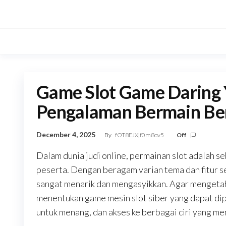
Skip
to
the
content
Game Slot Game Daring 
Pengalaman Bermain Be
December 4, 2025
By
fOT8EJXjf0m8ov5
Off
Dalam dunia judi online, permainan slot adalah se
peserta. Dengan beragam varian tema dan fitur se
sangat menarik dan mengasyikkan. Agar mengetah
menentukan game mesin slot siber yang dapat di
untuk menang, dan akses ke berbagai ciri yang me