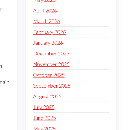
ri
April 2026
March 2026
February 2026
January 2026
December 2025
November 2025
am
October 2025
main
September 2025
August 2025
n
July 2025
n
June 2025
May 2025