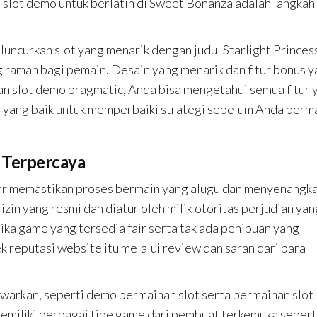
 slot demo untuk berlatih di Sweet Bonanza adalah langkah
uncurkan slot yang menarik dengan judul Starlight Princes
g ramah bagi pemain. Desain yang menarik dan fitur bonus 
n slot demo pragmatic, Anda bisa mengetahui semua fitur 
ra yang baik untuk memperbaiki strategi sebelum Anda berm
 Terpercaya
gar memastikan proses bermain yang alugu dan menyenangka
zin yang resmi dan diatur oleh milik otoritas perjudian yan
jika game yang tersedia fair serta tak ada penipuan yang
k reputasi website itu melalui review dan saran dari para
awarkan, seperti demo permainan slot serta permainan slot
 memiliki berbagai tipe game dari pembuat terkemuka sepert