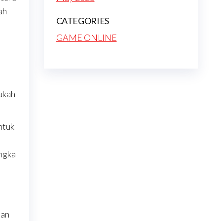
ah
CATEGORIES
GAME ONLINE
akah
ntuk
ngka
dan