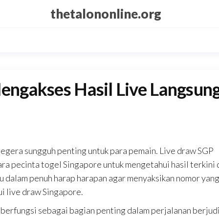
thetalononline.org
Mengakses Hasil Live Langsun
n segera sungguh penting untuk para pemain. Live draw SGP
ra pecinta togel Singapore untuk mengetahui hasil terkini 
ggu dalam penuh harap harapan agar menyaksikan nomor yan
ui live draw Singapore.
 berfungsi sebagai bagian penting dalam perjalanan berjud