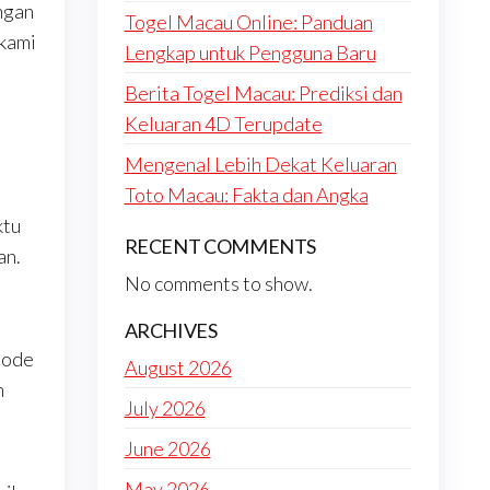
ngan
Togel Macau Online: Panduan
 kami
Lengkap untuk Pengguna Baru
Berita Togel Macau: Prediksi dan
Keluaran 4D Terupdate
Mengenal Lebih Dekat Keluaran
Toto Macau: Fakta dan Angka
ktu
RECENT COMMENTS
an.
No comments to show.
ARCHIVES
tode
August 2026
n
July 2026
June 2026
May 2026