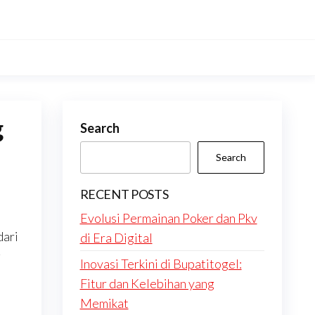
g
Search
Search
RECENT POSTS
Evolusi Permainan Poker dan Pkv
dari
di Era Digital
g
Inovasi Terkini di Bupatitogel:
Fitur dan Kelebihan yang
i
Memikat