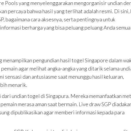
re Pools yang menyelenggarakan mengorganisir undian de
n percaya bahwa hasil yang terlihat adalah resmi. Di sini,
P, bagaimana cara aksesnya, serta pentingnya untuk
 informasi berharga yang bisa peluang peluang Anda semua
g menampilkan pengundian hasil togel Singapore dalam wa
 pemain agar melihat angka-angka yang ditarik selama undi
 sensasi dan antusiasme saat menunggu hasil keluaran,
bih menarik.
 dari undian togel di Singapura. Mereka memanfaatkan me
a pemain merasa aman saat bermain. Live draw SGP diadaka
ngsung dipublikasikan agar memberi informasi kepada para