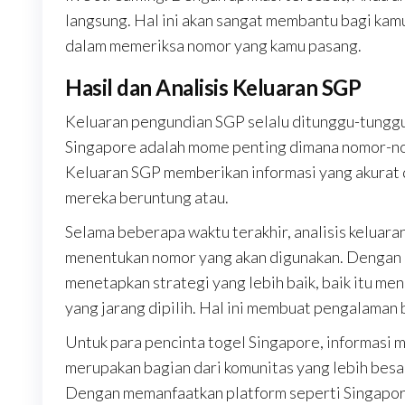
langsung. Hal ini akan sangat membantu bagi ka
dalam memeriksa nomor yang kamu pasang.
Hasil dan Analisis Keluaran SGP
Keluaran pengundian SGP selalu ditunggu-tunggu 
Singapore adalah mome penting dimana nomor-nom
Keluaran SGP memberikan informasi yang akurat 
mereka beruntung atau.
Selama beberapa waktu terakhir, analisis keluara
menentukan nomor yang akan digunakan. Dengan 
menetapkan strategi yang lebih baik, baik itu m
yang jarang dipilih. Hal ini membuat pengalaman
Untuk para pencinta togel Singapore, informasi m
merupakan bagian dari komunitas yang lebih besar
Dengan memanfaatkan platform seperti Singapore