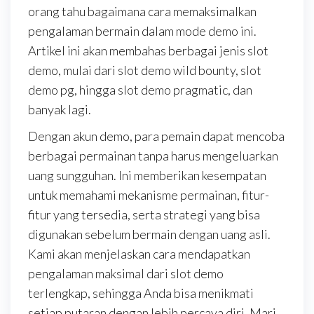
orang tahu bagaimana cara memaksimalkan
pengalaman bermain dalam mode demo ini.
Artikel ini akan membahas berbagai jenis slot
demo, mulai dari slot demo wild bounty, slot
demo pg, hingga slot demo pragmatic, dan
banyak lagi.
Dengan akun demo, para pemain dapat mencoba
berbagai permainan tanpa harus mengeluarkan
uang sungguhan. Ini memberikan kesempatan
untuk memahami mekanisme permainan, fitur-
fitur yang tersedia, serta strategi yang bisa
digunakan sebelum bermain dengan uang asli.
Kami akan menjelaskan cara mendapatkan
pengalaman maksimal dari slot demo
terlengkap, sehingga Anda bisa menikmati
setiap putaran dengan lebih percaya diri. Mari