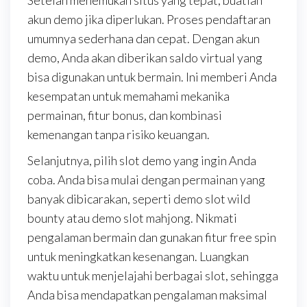
Setelah menemukan situs yang tepat, buatlah
akun demo jika diperlukan. Proses pendaftaran
umumnya sederhana dan cepat. Dengan akun
demo, Anda akan diberikan saldo virtual yang
bisa digunakan untuk bermain. Ini memberi Anda
kesempatan untuk memahami mekanika
permainan, fitur bonus, dan kombinasi
kemenangan tanpa risiko keuangan.
Selanjutnya, pilih slot demo yang ingin Anda
coba. Anda bisa mulai dengan permainan yang
banyak dibicarakan, seperti demo slot wild
bounty atau demo slot mahjong. Nikmati
pengalaman bermain dan gunakan fitur free spin
untuk meningkatkan kesenangan. Luangkan
waktu untuk menjelajahi berbagai slot, sehingga
Anda bisa mendapatkan pengalaman maksimal