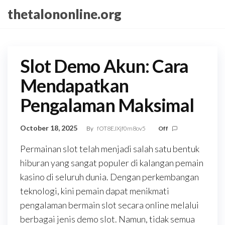
Skip
thetalononline.org
to
the
content
Slot Demo Akun: Cara
Mendapatkan
Pengalaman Maksimal
October 18, 2025
By
fOT8EJXjf0m8ov5
Off
Permainan slot telah menjadi salah satu bentuk
hiburan yang sangat populer di kalangan pemain
kasino di seluruh dunia. Dengan perkembangan
teknologi, kini pemain dapat menikmati
pengalaman bermain slot secara online melalui
berbagai jenis demo slot. Namun, tidak semua