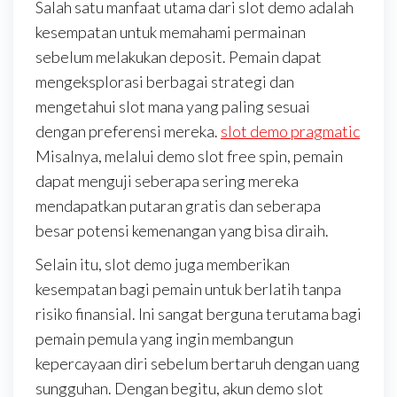
Salah satu manfaat utama dari slot demo adalah
kesempatan untuk memahami permainan
sebelum melakukan deposit. Pemain dapat
mengeksplorasi berbagai strategi dan
mengetahui slot mana yang paling sesuai
dengan preferensi mereka.
slot demo pragmatic
Misalnya, melalui demo slot free spin, pemain
dapat menguji seberapa sering mereka
mendapatkan putaran gratis dan seberapa
besar potensi kemenangan yang bisa diraih.
Selain itu, slot demo juga memberikan
kesempatan bagi pemain untuk berlatih tanpa
risiko finansial. Ini sangat berguna terutama bagi
pemain pemula yang ingin membangun
kepercayaan diri sebelum bertaruh dengan uang
sungguhan. Dengan begitu, akun demo slot