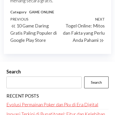
menang secara gratis.
Category
GAME ONLINE
Post
Previous
PREVIOUS
NEXT
Next
10 Game Daring
Togel Online: Mitos
navigation
Post
Post
Gratis Paling Populer di
dan Fakta yang Perlu
Google Play Store
Anda Pahami
Search
Search
RECENT POSTS
Evolusi Permainan Poker dan Pkv di Era Digital
Inovasi Terkini di Bupatitogel: Fitur dan Kelebihan