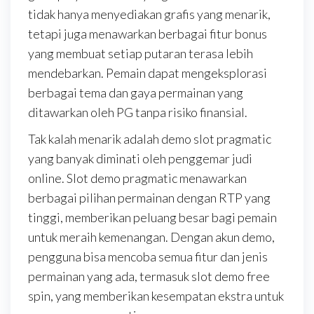
tidak hanya menyediakan grafis yang menarik,
tetapi juga menawarkan berbagai fitur bonus
yang membuat setiap putaran terasa lebih
mendebarkan. Pemain dapat mengeksplorasi
berbagai tema dan gaya permainan yang
ditawarkan oleh PG tanpa risiko finansial.
Tak kalah menarik adalah demo slot pragmatic
yang banyak diminati oleh penggemar judi
online. Slot demo pragmatic menawarkan
berbagai pilihan permainan dengan RTP yang
tinggi, memberikan peluang besar bagi pemain
untuk meraih kemenangan. Dengan akun demo,
pengguna bisa mencoba semua fitur dan jenis
permainan yang ada, termasuk slot demo free
spin, yang memberikan kesempatan ekstra untuk