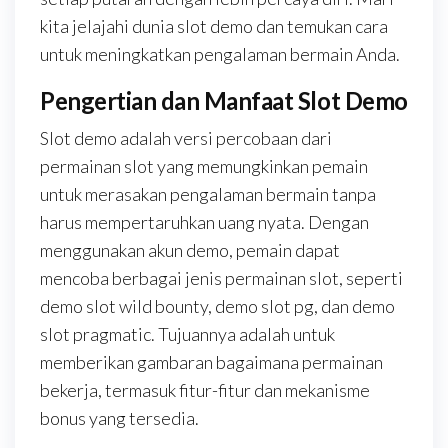
kita jelajahi dunia slot demo dan temukan cara
untuk meningkatkan pengalaman bermain Anda.
Pengertian dan Manfaat Slot Demo
Slot demo adalah versi percobaan dari
permainan slot yang memungkinkan pemain
untuk merasakan pengalaman bermain tanpa
harus mempertaruhkan uang nyata. Dengan
menggunakan akun demo, pemain dapat
mencoba berbagai jenis permainan slot, seperti
demo slot wild bounty, demo slot pg, dan demo
slot pragmatic. Tujuannya adalah untuk
memberikan gambaran bagaimana permainan
bekerja, termasuk fitur-fitur dan mekanisme
bonus yang tersedia.