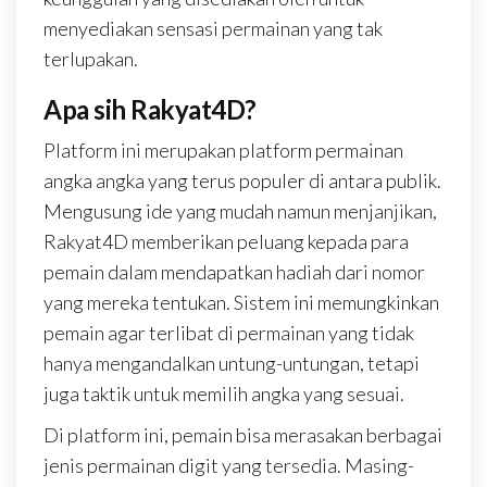
menyediakan sensasi permainan yang tak
terlupakan.
Apa sih Rakyat4D?
Platform ini merupakan platform permainan
angka angka yang terus populer di antara publik.
Mengusung ide yang mudah namun menjanjikan,
Rakyat4D memberikan peluang kepada para
pemain dalam mendapatkan hadiah dari nomor
yang mereka tentukan. Sistem ini memungkinkan
pemain agar terlibat di permainan yang tidak
hanya mengandalkan untung-untungan, tetapi
juga taktik untuk memilih angka yang sesuai.
Di platform ini, pemain bisa merasakan berbagai
jenis permainan digit yang tersedia. Masing-