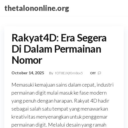
Skip
thetalononline.org
to
the
content
Rakyat4D: Era Segera
Di Dalam Permainan
Nomor
October 14, 2025
By
fOT8EJXjf0m8ov5
Off
Memasuki kemajuan sains dalam cepat, industri
permainan digit mulai masuk ke fase modern
yang penuh dengan harapan. Rakyat 4D hadir
sebagai salah satu tempat yang menawarkan
kreativitas menyenangkan untuk penggemar
permainan digit. Melalui desain yang ramah