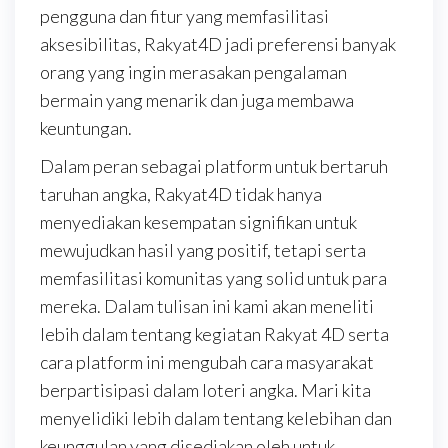
pengguna dan fitur yang memfasilitasi
aksesibilitas, Rakyat4D jadi preferensi banyak
orang yang ingin merasakan pengalaman
bermain yang menarik dan juga membawa
keuntungan.
Dalam peran sebagai platform untuk bertaruh
taruhan angka, Rakyat4D tidak hanya
menyediakan kesempatan signifikan untuk
mewujudkan hasil yang positif, tetapi serta
memfasilitasi komunitas yang solid untuk para
mereka. Dalam tulisan ini kami akan meneliti
lebih dalam tentang kegiatan Rakyat 4D serta
cara platform ini mengubah cara masyarakat
berpartisipasi dalam loteri angka. Mari kita
menyelidiki lebih dalam tentang kelebihan dan
keunggulan yang disediakan oleh untuk