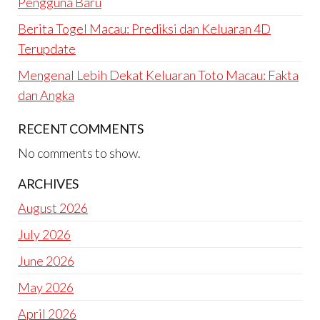
Pengguna Baru
Berita Togel Macau: Prediksi dan Keluaran 4D
Terupdate
Mengenal Lebih Dekat Keluaran Toto Macau: Fakta
dan Angka
RECENT COMMENTS
No comments to show.
ARCHIVES
August 2026
July 2026
June 2026
May 2026
April 2026