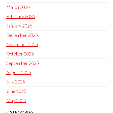
March 2026
February 2026
January 2026
December 2025
November 2025
October 2025
September 2025
August 2025
July 2025
June 2025
May 2025
CATEGORIES