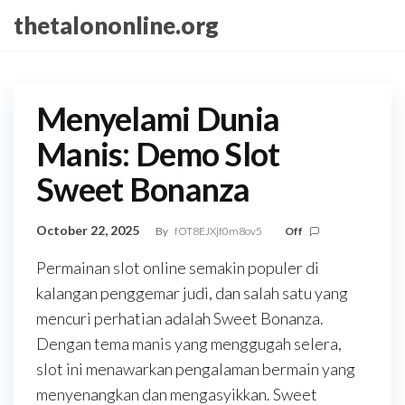
Skip
thetalononline.org
to
the
content
Menyelami Dunia
Manis: Demo Slot
Sweet Bonanza
October 22, 2025
By
fOT8EJXjf0m8ov5
Off
Permainan slot online semakin populer di
kalangan penggemar judi, dan salah satu yang
mencuri perhatian adalah Sweet Bonanza.
Dengan tema manis yang menggugah selera,
slot ini menawarkan pengalaman bermain yang
menyenangkan dan mengasyikkan. Sweet