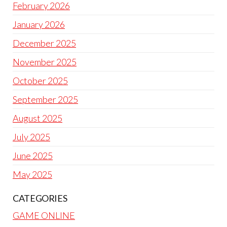
February 2026
January 2026
December 2025
November 2025
October 2025
September 2025
August 2025
July 2025
June 2025
May 2025
CATEGORIES
GAME ONLINE