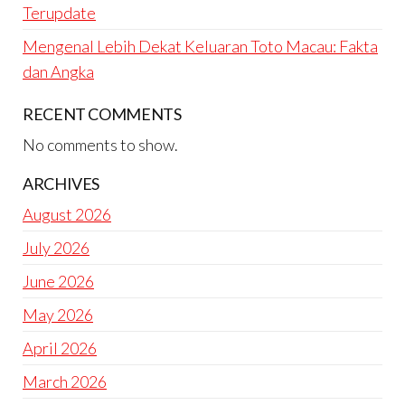
Terupdate
Mengenal Lebih Dekat Keluaran Toto Macau: Fakta
dan Angka
RECENT COMMENTS
No comments to show.
ARCHIVES
August 2026
July 2026
June 2026
May 2026
April 2026
March 2026