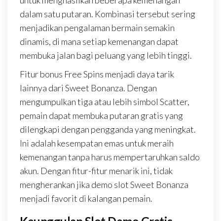
untuk menghasilkan beberapa kemenangan
dalam satu putaran. Kombinasi tersebut sering
menjadikan pengalaman bermain semakin
dinamis, di mana setiap kemenangan dapat
membuka jalan bagi peluang yang lebih tinggi.
Fitur bonus Free Spins menjadi daya tarik
lainnya dari Sweet Bonanza. Dengan
mengumpulkan tiga atau lebih simbol Scatter,
pemain dapat membuka putaran gratis yang
dilengkapi dengan pengganda yang meningkat.
Ini adalah kesempatan emas untuk meraih
kemenangan tanpa harus mempertaruhkan saldo
akun. Dengan fitur-fitur menarik ini, tidak
mengherankan jika demo slot Sweet Bonanza
menjadi favorit di kalangan pemain.