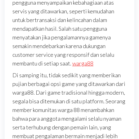
pengguna menyampaikan kebahagiaan atas
servis yang ditawarkan, seperti kemudahan
untuk bertransaksi dan kelincahan dalam
mendapatkan hasil. Salah satu pengguna
menyatakan jika pengalamannya gamenya
semakin mendebarkan karena dukungan
customer service yang responsif dan selalu
membantu di setiap saat.
warga88
Di samping itu, tidak sedikit yang memberikan
pujian berbagai opsi game yang ditawarkan dari
warga88. Dari game tradisional hingga modern,
segala bisa ditemukan di satu platform. Seorang
member komunitas warga 88 menambahkan
bahwa para anggota mengalami selalu nyaman
serta terhubung dengan pemain lain, yang
membuat pengalaman bermain menjadi lebih