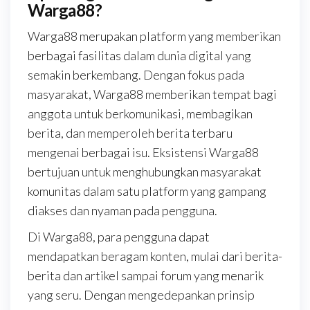
Warga88?
Warga88 merupakan platform yang memberikan
berbagai fasilitas dalam dunia digital yang
semakin berkembang. Dengan fokus pada
masyarakat, Warga88 memberikan tempat bagi
anggota untuk berkomunikasi, membagikan
berita, dan memperoleh berita terbaru
mengenai berbagai isu. Eksistensi Warga88
bertujuan untuk menghubungkan masyarakat
komunitas dalam satu platform yang gampang
diakses dan nyaman pada pengguna.
Di Warga88, para pengguna dapat
mendapatkan beragam konten, mulai dari berita-
berita dan artikel sampai forum yang menarik
yang seru. Dengan mengedepankan prinsip