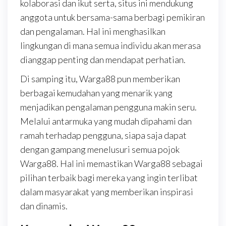
kolaborasi dan ikut serta, situs ini mendukung
anggota untuk bersama-sama berbagi pemikiran
dan pengalaman. Hal ini menghasilkan
lingkungan di mana semua individu akan merasa
dianggap penting dan mendapat perhatian.
Di samping itu, Warga88 pun memberikan
berbagai kemudahan yang menarik yang
menjadikan pengalaman pengguna makin seru.
Melalui antarmuka yang mudah dipahami dan
ramah terhadap pengguna, siapa saja dapat
dengan gampang menelusuri semua pojok
Warga88. Hal ini memastikan Warga88 sebagai
pilihan terbaik bagi mereka yang ingin terlibat
dalam masyarakat yang memberikan inspirasi
dan dinamis.