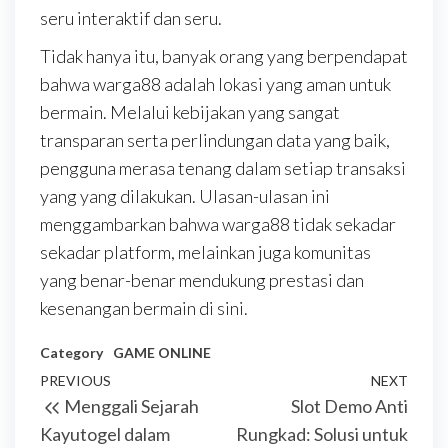
seru interaktif dan seru.
Tidak hanya itu, banyak orang yang berpendapat
bahwa warga88 adalah lokasi yang aman untuk
bermain. Melalui kebijakan yang sangat
transparan serta perlindungan data yang baik,
pengguna merasa tenang dalam setiap transaksi
yang yang dilakukan. Ulasan-ulasan ini
menggambarkan bahwa warga88 tidak sekadar
sekadar platform, melainkan juga komunitas
yang benar-benar mendukung prestasi dan
kesenangan bermain di sini.
Category
GAME ONLINE
Post
Previous
PREVIOUS
NEXT
Next
Menggali Sejarah
Slot Demo Anti
navigation
Post
Post
Kayutogel dalam
Rungkad: Solusi untuk