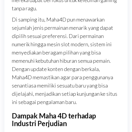
mereka dapat berfokus untuk kelebihan gaming
tanpa ragu.
Di samping itu, Maha4D pun menawarkan
sejumlah jenis permainan menarik yang dapat
dipilih sesuai preferensi. Dari permainan
numerik hingga mesin slot modern, sistem ini
menyediakan beragam pilihan yang bisa
memenuhi kebutuhan hiburan semua pemain.
Dengan update konten dengan berkala,
Maha4D memastikan agar para penggunanya
senantiasa memiliki sesuatu baru yang bisa
dijelajahi, menjadikan setiap kunjungan ke situs
ini sebagai pengalaman baru.
Dampak Maha 4D terhadap
Industri Perjudian