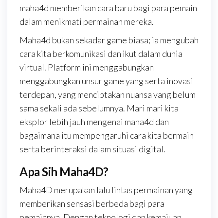
maha4d memberikan cara baru bagi para pemain
dalam menikmati permainan mereka.
Maha4d bukan sekadar game biasa; ia mengubah
cara kita berkomunikasi dan ikut dalam dunia
virtual. Platform ini menggabungkan
menggabungkan unsur game yang serta inovasi
terdepan, yang menciptakan nuansa yang belum
sama sekali ada sebelumnya. Mari mari kita
eksplor lebih jauh mengenai maha4d dan
bagaimana itu mempengaruhi cara kita bermain
serta berinteraksi dalam situasi digital.
Apa Sih Maha4D?
Maha4D merupakan lalu lintas permainan yang
memberikan sensasi berbeda bagi para
pemainnya. Dengan teknologi dan kemajuan