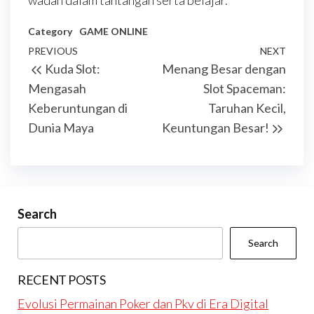
wadah dalam tantangan serta belajar.
Category
GAME ONLINE
Post
Previous
PREVIOUS
NEXT
Next
Kuda Slot:
Menang Besar dengan
navigation
Post
Post
Mengasah
Slot Spaceman:
Keberuntungan di
Taruhan Kecil,
Dunia Maya
Keuntungan Besar!
Search
Search
RECENT POSTS
Evolusi Permainan Poker dan Pkv di Era Digital