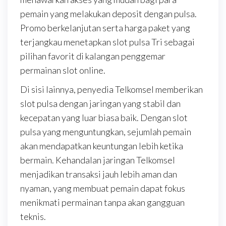
pemain yang melakukan deposit dengan pulsa.
Promo berkelanjutan serta harga paket yang
terjangkau menetapkan slot pulsa Tri sebagai
pilihan favorit di kalangan penggemar
permainan slot online.
Di sisi lainnya, penyedia Telkomsel memberikan
slot pulsa dengan jaringan yang stabil dan
kecepatan yang luar biasa baik. Dengan slot
pulsa yang menguntungkan, sejumlah pemain
akan mendapatkan keuntungan lebih ketika
bermain. Kehandalan jaringan Telkomsel
menjadikan transaksi jauh lebih aman dan
nyaman, yang membuat pemain dapat fokus
menikmati permainan tanpa akan gangguan
teknis.