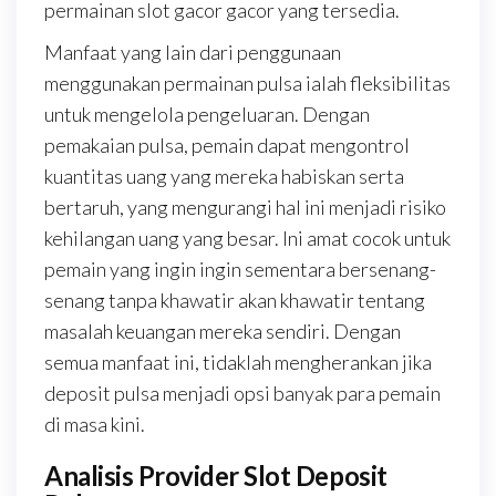
permainan slot gacor gacor yang tersedia.
Manfaat yang lain dari penggunaan
menggunakan permainan pulsa ialah fleksibilitas
untuk mengelola pengeluaran. Dengan
pemakaian pulsa, pemain dapat mengontrol
kuantitas uang yang mereka habiskan serta
bertaruh, yang mengurangi hal ini menjadi risiko
kehilangan uang yang besar. Ini amat cocok untuk
pemain yang ingin ingin sementara bersenang-
senang tanpa khawatir akan khawatir tentang
masalah keuangan mereka sendiri. Dengan
semua manfaat ini, tidaklah mengherankan jika
deposit pulsa menjadi opsi banyak para pemain
di masa kini.
Analisis Provider Slot Deposit