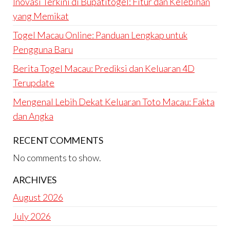
Inovasi Terkini di Bupatitogel: Fitur dan Kelebihan
yang Memikat
Togel Macau Online: Panduan Lengkap untuk
Pengguna Baru
Berita Togel Macau: Prediksi dan Keluaran 4D
Terupdate
Mengenal Lebih Dekat Keluaran Toto Macau: Fakta
dan Angka
RECENT COMMENTS
No comments to show.
ARCHIVES
August 2026
July 2026