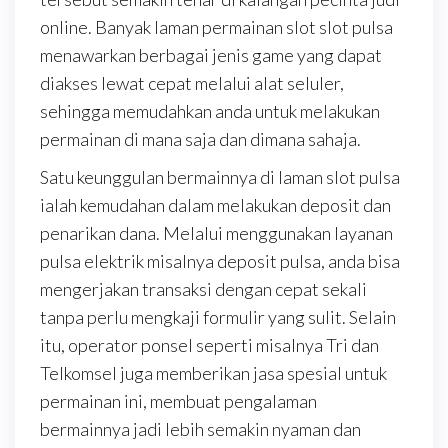
online. Banyak laman permainan slot slot pulsa
menawarkan berbagai jenis game yang dapat
diakses lewat cepat melalui alat seluler,
sehingga memudahkan anda untuk melakukan
permainan di mana saja dan dimana sahaja.
Satu keunggulan bermainnya di laman slot pulsa
ialah kemudahan dalam melakukan deposit dan
penarikan dana. Melalui menggunakan layanan
pulsa elektrik misalnya deposit pulsa, anda bisa
mengerjakan transaksi dengan cepat sekali
tanpa perlu mengkaji formulir yang sulit. Selain
itu, operator ponsel seperti misalnya Tri dan
Telkomsel juga memberikan jasa spesial untuk
permainan ini, membuat pengalaman
bermainnya jadi lebih semakin nyaman dan