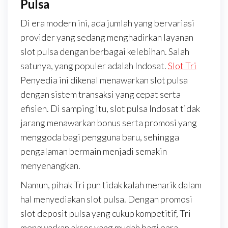
Pulsa
Di era modern ini, ada jumlah yang bervariasi
provider yang sedang menghadirkan layanan
slot pulsa dengan berbagai kelebihan. Salah
satunya, yang populer adalah Indosat.
Slot Tri
Penyedia ini dikenal menawarkan slot pulsa
dengan sistem transaksi yang cepat serta
efisien. Di samping itu, slot pulsa Indosat tidak
jarang menawarkan bonus serta promosi yang
menggoda bagi pengguna baru, sehingga
pengalaman bermain menjadi semakin
menyenangkan.
Namun, pihak Tri pun tidak kalah menarik dalam
hal menyediakan slot pulsa. Dengan promosi
slot deposit pulsa yang cukup kompetitif, Tri
menawarkan akses yang mudah bagi para