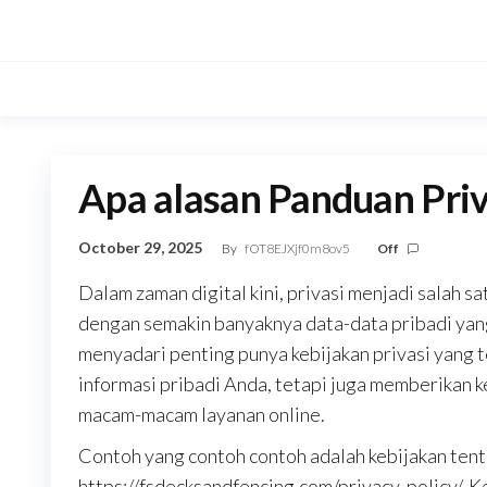
Skip
to
the
content
Apa alasan Panduan Priv
October 29, 2025
By
fOT8EJXjf0m8ov5
Off
Dalam zaman digital kini, privasi menjadi salah sa
dengan semakin banyaknya data-data pribadi yang 
menyadari penting punya kebijakan privasi yang t
informasi pribadi Anda, tetapi juga memberikan 
macam-macam layanan online.
Contoh yang contoh contoh adalah kebijakan tent
https://fsdecksandfencing.com/privacy-policy/. 