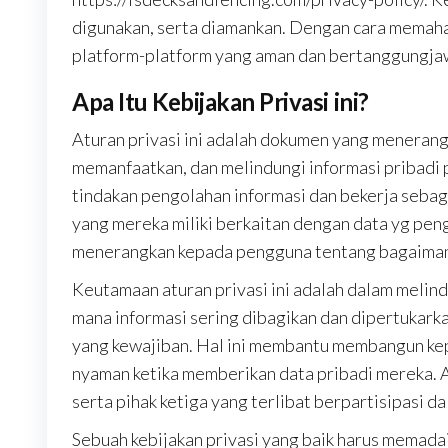
digunakan, serta diamankan. Dengan cara memaham
platform-platform yang aman dan bertanggungjaw
Apa Itu Kebijakan Privasi ini?
Aturan privasi ini adalah dokumen yang meneran
memanfaatkan, dan melindungi informasi pribadi
tindakan pengolahan informasi dan bekerja seba
yang mereka miliki berkaitan dengan data yg pengg
menerangkan kepada pengguna tentang bagaiman
Keutamaan aturan privasi ini adalah dalam melindu
mana informasi sering dibagikan dan dipertukarkan
yang kewajiban. Hal ini membantu membangun kepe
nyaman ketika memberikan data pribadi mereka. At
serta pihak ketiga yang terlibat berpartisipasi 
Sebuah kebijakan privasi yang baik harus memada