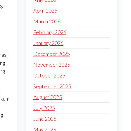
ng
April 2026
March 2026
February 2026
January 2026
December 2025
masi
ang
November 2025
ang
October 2025
September 2025
an
August 2025
ukum
July 2025
ng
June 2025
May 2025