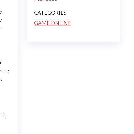
di
CATEGORIES
ta
GAME ONLINE
i
h
yang
,
al,