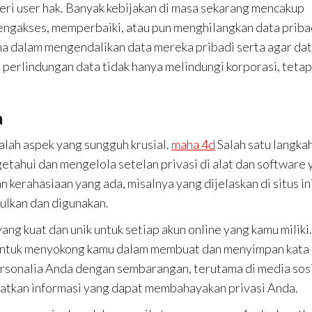
eri user hak. Banyak kebijakan di masa sekarang mencakup
ngakses, memperbaiki, atau pun menghilangkan data priba
na dalam mengendalikan data mereka pribadi serta agar da
 perlindungan data tidak hanya melindungi korporasi, tetap
a
lah aspek yang sungguh krusial.
maha 4d
Salah satu langka
tahui dan mengelola setelan privasi di alat dan software 
kerahasiaan yang ada, misalnya yang dijelaskan di situs ini
ulkan dan digunakan.
ang kuat dan unik untuk setiap akun online yang kamu miliki.
 untuk menyokong kamu dalam membuat dan menyimpan kata
rsonalia Anda dengan sembarangan, terutama di media sosi
apatkan informasi yang dapat membahayakan privasi Anda.