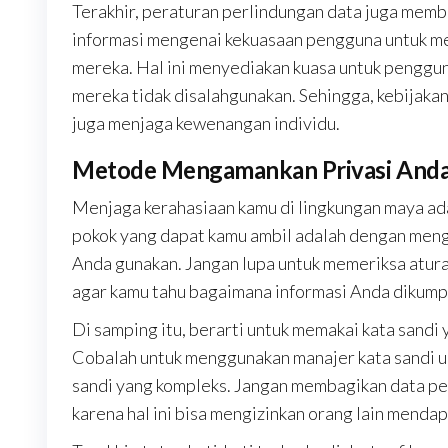
Terakhir, peraturan perlindungan data juga memb
informasi mengenai kekuasaan pengguna untuk me
mereka. Hal ini menyediakan kuasa untuk penggu
mereka tidak disalahgunakan. Sehingga, kebijakan
juga menjaga kewenangan individu.
Metode Mengamankan Privasi And
Menjaga kerahasiaan kamu di lingkungan maya ada
pokok yang dapat kamu ambil adalah dengan menge
Anda gunakan. Jangan lupa untuk memeriksa aturan 
agar kamu tahu bagaimana informasi Anda dikump
Di samping itu, berarti untuk memakai kata sandi y
Cobalah untuk menggunakan manajer kata sandi
sandi yang kompleks. Jangan membagikan data pe
karena hal ini bisa mengizinkan orang lain mend