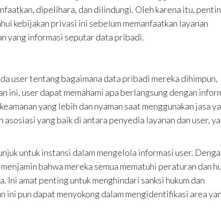
atkan, dipelihara, dan dilindungi. Oleh karena itu, penti
ui kebijakan privasi ini sebelum memanfaatkan layanan
 yang informasi seputar data pribadi.
ada user tentang bagaimana data pribadi mereka dihimpun,
an ini, user dapat memahami apa berlangsung dengan infor
 keamanan yang lebih dan nyaman saat menggunakan jasa y
 asosiasi yang baik di antara penyedia layanan dan user, y
tunjuk untuk instansi dalam mengelola informasi user. Deng
at menjamin bahwa mereka semua mematuhi peraturan dan h
. Ini amat penting untuk menghindari sanksi hukum dan
 ini pun dapat menyokong dalam mengidentifikasi area ya