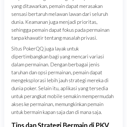
yang ditawarkan, pemain dapat merasakan
sensasi bertaruh melawan lawan dari seluruh
dunia. Keamanan juga menjadi prioritas,
sehingga pemain dapat fokus pada permainan
tanpa khawatir tentang masalah privasi.
Situs PokerQQ juga layak untuk
dipertimbangkan bagi yang mencari variasi
dalam permainan. Dengan berbagai jenis
taruhan dan opsi permainan, pemain dapat
mengeksplorasi lebih jauh strategi mereka di
dunia poker. Selain itu, aplikasi yang tersedia
untuk perangkat mobile semakin mempermudah
akses ke permainan, memungkinkan pemain
untuk bermain kapan saja dan di mana saja.
Tips dan Strategi Bermain di PKV