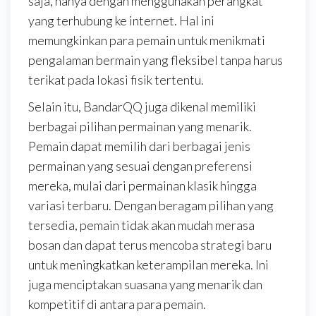
saja, hanya dengan menggunakan perangkat
yang terhubung ke internet. Hal ini
memungkinkan para pemain untuk menikmati
pengalaman bermain yang fleksibel tanpa harus
terikat pada lokasi fisik tertentu.
Selain itu, BandarQQ juga dikenal memiliki
berbagai pilihan permainan yang menarik.
Pemain dapat memilih dari berbagai jenis
permainan yang sesuai dengan preferensi
mereka, mulai dari permainan klasik hingga
variasi terbaru. Dengan beragam pilihan yang
tersedia, pemain tidak akan mudah merasa
bosan dan dapat terus mencoba strategi baru
untuk meningkatkan keterampilan mereka. Ini
juga menciptakan suasana yang menarik dan
kompetitif di antara para pemain.