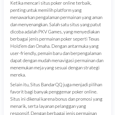
Ketika mencari situs poker online terbaik,
penting untuk memilih platform yang
menawarkan pengalaman permainan yang aman
dan menyenangkan. Salah satu situs yang patut
dicoba adalah PKV Games, yang menyediakan
berbagai jenis permainan poker seperti Texas
Hold’em dan Omaha. Dengan antarmuka yang
user-friendly, pemain baru dan berpengalaman
dapat dengan mudah menavigasi permainan dan
menemukan meja yang sesuai dengan strategi
mereka.
Selain itu, Situs BandarQQ juga menjadi pilihan
favorit bagi banyak penggemar poker online.
Situs ini dikenal karena bonus dan promosi yang
menarik, serta layanan pelanggan yang
responsif. Dengan berbagai jenis permainan