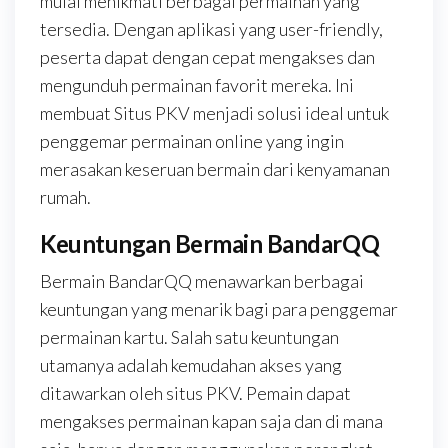
mulai menikmati berbagai permainan yang
tersedia. Dengan aplikasi yang user-friendly,
peserta dapat dengan cepat mengakses dan
mengunduh permainan favorit mereka. Ini
membuat Situs PKV menjadi solusi ideal untuk
penggemar permainan online yang ingin
merasakan keseruan bermain dari kenyamanan
rumah.
Keuntungan Bermain BandarQQ
Bermain BandarQQ menawarkan berbagai
keuntungan yang menarik bagi para penggemar
permainan kartu. Salah satu keuntungan
utamanya adalah kemudahan akses yang
ditawarkan oleh situs PKV. Pemain dapat
mengakses permainan kapan saja dan di mana