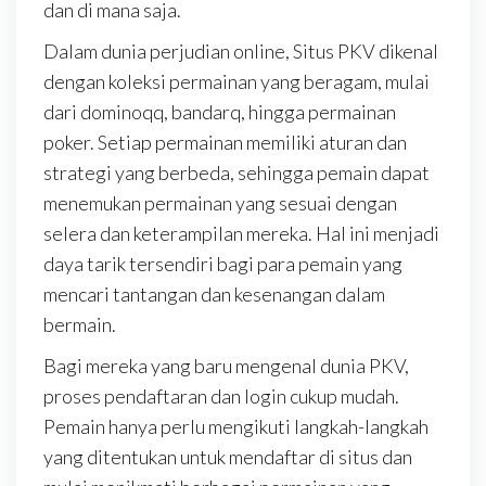
dan di mana saja.
Dalam dunia perjudian online, Situs PKV dikenal
dengan koleksi permainan yang beragam, mulai
dari dominoqq, bandarq, hingga permainan
poker. Setiap permainan memiliki aturan dan
strategi yang berbeda, sehingga pemain dapat
menemukan permainan yang sesuai dengan
selera dan keterampilan mereka. Hal ini menjadi
daya tarik tersendiri bagi para pemain yang
mencari tantangan dan kesenangan dalam
bermain.
Bagi mereka yang baru mengenal dunia PKV,
proses pendaftaran dan login cukup mudah.
Pemain hanya perlu mengikuti langkah-langkah
yang ditentukan untuk mendaftar di situs dan