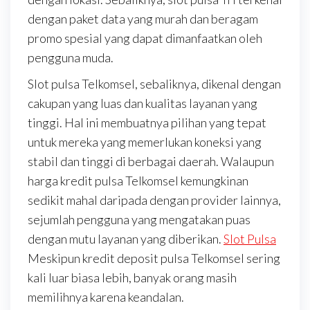
dengan paket data yang murah dan beragam
promo spesial yang dapat dimanfaatkan oleh
pengguna muda.
Slot pulsa Telkomsel, sebaliknya, dikenal dengan
cakupan yang luas dan kualitas layanan yang
tinggi. Hal ini membuatnya pilihan yang tepat
untuk mereka yang memerlukan koneksi yang
stabil dan tinggi di berbagai daerah. Walaupun
harga kredit pulsa Telkomsel kemungkinan
sedikit mahal daripada dengan provider lainnya,
sejumlah pengguna yang mengatakan puas
dengan mutu layanan yang diberikan.
Slot Pulsa
Meskipun kredit deposit pulsa Telkomsel sering
kali luar biasa lebih, banyak orang masih
memilihnya karena keandalan.