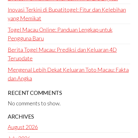
Inovasi Terkini di Bupatitogel: Fitur dan Kelebihan
yang Memikat
Togel Macau Online: Panduan Lengkap untuk
Pengguna Baru
Berita Togel Macau: Prediksi dan Keluaran 4D
Terupdate
Mengenal Lebih Dekat Keluaran Toto Macau: Fakta
dan Angka
RECENT COMMENTS
No comments to show.
ARCHIVES
August 2026