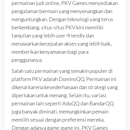
permainan judi online, PKV Games menyediakan
pengalaman bermain yang menyenangkan dan
menguntungkan. Dengan teknologi yang terus
berkembang, situs-situs PKV kini memiliki
tampilan yang lebih user-friendly dan
menawarkan kecepatan akses yang lebih baik,
memberikan kenyamanan bagi para
penggunanya.
Salah satu permainan yang semakin populer di
platform PKV adalah DominoQQ. Permainan ini
dikenal karena kesederhanaan dan strategi yang
diperlukan untuk menang. Selain itu, variasi
permainan lain seperti AduQQ dan BandarQQ
juga banyak diminati, memungkinkan pemain
memilih sesuai dengan preferensi mereka.
Dengan adanya game-game ini, PKV Games