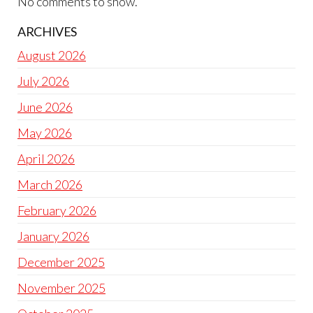
No comments to show.
ARCHIVES
August 2026
July 2026
June 2026
May 2026
April 2026
March 2026
February 2026
January 2026
December 2025
November 2025