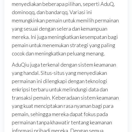
menyediakan beberapa pilihan, seperti AduQ,
dominoqq, dan bandarqq. Variasi ini
memungkinkan pemain untuk memilih permainan
yang sesuai dengan selera dan kemampuan
mereka. Ini juga meningkatkan kesempatan bagi
pemain untuk menemukan strategi yang paling
cocok dan meningkatkan peluang menang.
AduQiu juga terkenal dengan sistem keamanan
yang handal. Situs-situs yang menyediakan
permainan ini dilengkapi dengan teknologi
enkripsi terbaru untuk melindungi data dan
transaksi pemain. Keberadaan sistem keamanan
yang kuat menciptakan rasa nyaman bagi para
pemain, sehingga mereka dapat fokus pada
permainan tanpa khawatir tentang keamanan
informasi pribadi mereka. Dengan semua