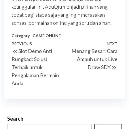
keunggulan ini, AduQiu menjadi pilihan yang
tepat bagi siapa saja yang ingin merasakan
sensasi permainan online yang seru dan aman.
Category
GAME ONLINE
Post
Previous
PREVIOUS
NEXT
Next
Slot Demo Anti
Menang Besar: Cara
navigation
Post
Post
Rungkad: Solusi
Ampuh untuk Live
Terbaik untuk
Draw SDY
Pengalaman Bermain
Anda
Search