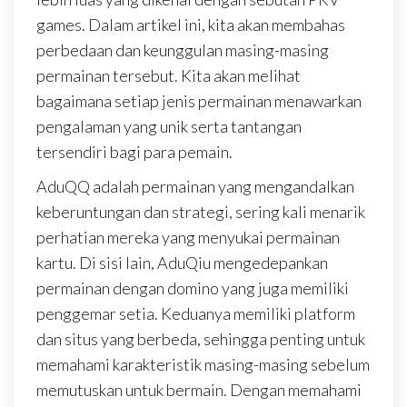
games. Dalam artikel ini, kita akan membahas
perbedaan dan keunggulan masing-masing
permainan tersebut. Kita akan melihat
bagaimana setiap jenis permainan menawarkan
pengalaman yang unik serta tantangan
tersendiri bagi para pemain.
AduQQ adalah permainan yang mengandalkan
keberuntungan dan strategi, sering kali menarik
perhatian mereka yang menyukai permainan
kartu. Di sisi lain, AduQiu mengedepankan
permainan dengan domino yang juga memiliki
penggemar setia. Keduanya memiliki platform
dan situs yang berbeda, sehingga penting untuk
memahami karakteristik masing-masing sebelum
memutuskan untuk bermain. Dengan memahami