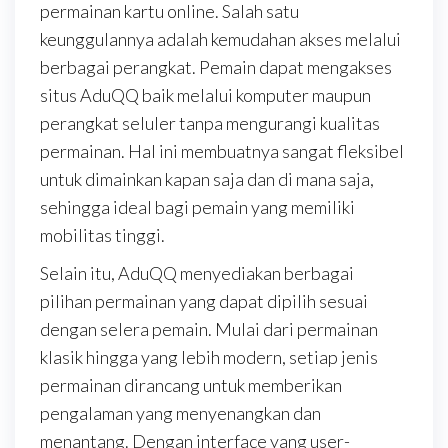
permainan kartu online. Salah satu
keunggulannya adalah kemudahan akses melalui
berbagai perangkat. Pemain dapat mengakses
situs AduQQ baik melalui komputer maupun
perangkat seluler tanpa mengurangi kualitas
permainan. Hal ini membuatnya sangat fleksibel
untuk dimainkan kapan saja dan di mana saja,
sehingga ideal bagi pemain yang memiliki
mobilitas tinggi.
Selain itu, AduQQ menyediakan berbagai
pilihan permainan yang dapat dipilih sesuai
dengan selera pemain. Mulai dari permainan
klasik hingga yang lebih modern, setiap jenis
permainan dirancang untuk memberikan
pengalaman yang menyenangkan dan
menantang. Dengan interface yang user-