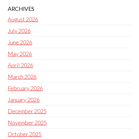
ARCHIVES
August 2026
July 2026
June 2026
May 2026
April 2026
March 2026
February 2026
January 2026
December 2025
November 2025
October 2025