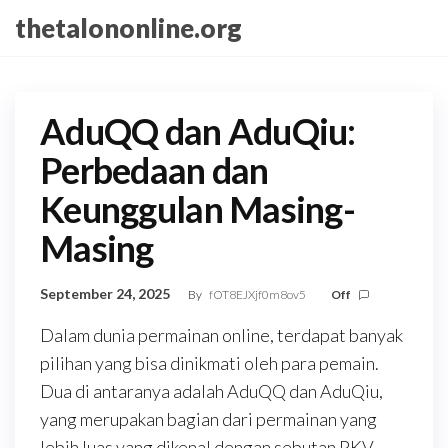
Skip
thetalononline.org
to
the
content
AduQQ dan AduQiu:
Perbedaan dan
Keunggulan Masing-
Masing
September 24, 2025
By
fOT8EJXjf0m8ov5
Off
Dalam dunia permainan online, terdapat banyak
pilihan yang bisa dinikmati oleh para pemain.
Dua di antaranya adalah AduQQ dan AduQiu,
yang merupakan bagian dari permainan yang
lebih luas yang dikenal dengan sebutan PKV