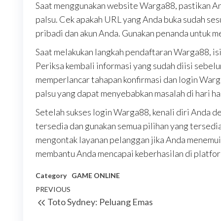
Saat menggunakan website Warga88, pastikan And
palsu. Cek apakah URL yang Anda buka sudah sesu
pribadi dan akun Anda. Gunakan penanda untuk m
Saat melakukan langkah pendaftaran Warga88, isi
Periksa kembali informasi yang sudah diisi sebel
memperlancar tahapan konfirmasi dan login Warg
palsu yang dapat menyebabkan masalah di hari har
Setelah sukses login Warga88, kenali diri Anda d
tersedia dan gunakan semua pilihan yang tersed
mengontak layanan pelanggan jika Anda menemui k
membantu Anda mencapai keberhasilan di platform
Category
GAME ONLINE
Post
Previous
PREVIOUS
Toto Sydney: Peluang Emas
navigation
Post