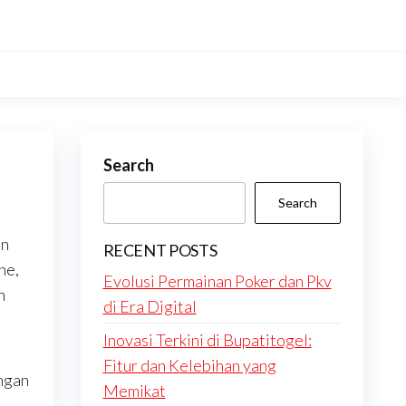
Search
Search
an
RECENT POSTS
ne,
Evolusi Permainan Poker dan Pkv
n
di Era Digital
Inovasi Terkini di Bupatitogel:
Fitur dan Kelebihan yang
ngan
Memikat