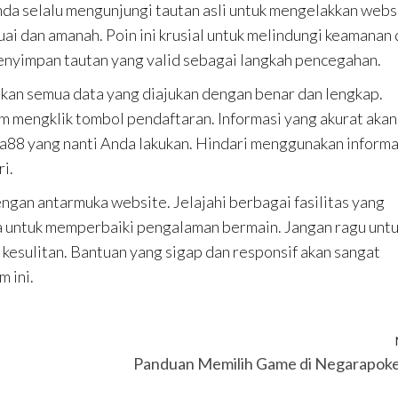
a selalu mengunjungi tautan asli untuk mengelakkan webs
ai dan amanah. Poin ini krusial untuk melindungi keamanan 
enyimpan tautan yang valid sebagai langkah pencegahan.
kan semua data yang diajukan dengan benar dan lengkap.
um mengklik tombol pendaftaran. Informasi yang akurat akan
a88 yang nanti Anda lakukan. Hindari menggunakan informa
i.
engan antarmuka website. Jelajahi berbagai fasilitas yang
ia untuk memperbaiki pengalaman bermain. Jangan ragu unt
esulitan. Bantuan yang sigap dan responsif akan sangat
 ini.
Panduan Memilih Game di Negarapok