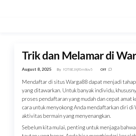
Skip
to
the
content
Trik dan Melamar di Wa
August 8, 2025
By
fOT8EJXjf0m8ov5
Off
Mendaftar di situs Warga88 dapat menjadi taha
yang ditawarkan. Untuk banyak individu, khususny
proses pendaftaran yang mudah dan cepat amat kru
cara untuk menyokong Anda mendaftarkan diri di
aktivitas bermain yang menyenangkan.
Sebelum kita mulai, penting untuk menjaga bahw
tautan yang benar, Anda bisa menghindari kesalah