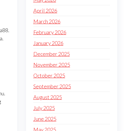
April 2026
March 2026
a88.
February 2026
a.
January 2026
December 2025
November 2025
October 2025
September 2025
mu.
August 2025
g
July 2025
June 2025
May 2025