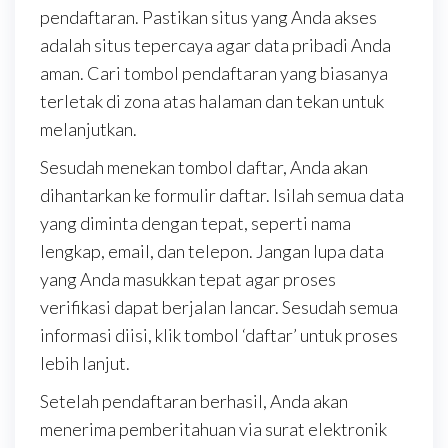
pendaftaran. Pastikan situs yang Anda akses
adalah situs tepercaya agar data pribadi Anda
aman. Cari tombol pendaftaran yang biasanya
terletak di zona atas halaman dan tekan untuk
melanjutkan.
Sesudah menekan tombol daftar, Anda akan
dihantarkan ke formulir daftar. Isilah semua data
yang diminta dengan tepat, seperti nama
lengkap, email, dan telepon. Jangan lupa data
yang Anda masukkan tepat agar proses
verifikasi dapat berjalan lancar. Sesudah semua
informasi diisi, klik tombol ‘daftar’ untuk proses
lebih lanjut.
Setelah pendaftaran berhasil, Anda akan
menerima pemberitahuan via surat elektronik