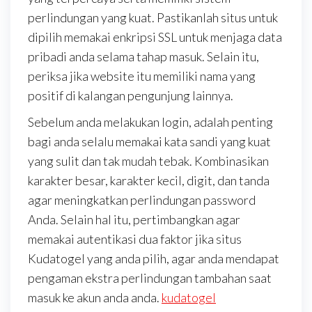
perlindungan yang kuat. Pastikanlah situs untuk
dipilih memakai enkripsi SSL untuk menjaga data
pribadi anda selama tahap masuk. Selain itu,
periksa jika website itu memiliki nama yang
positif di kalangan pengunjung lainnya.
Sebelum anda melakukan login, adalah penting
bagi anda selalu memakai kata sandi yang kuat
yang sulit dan tak mudah tebak. Kombinasikan
karakter besar, karakter kecil, digit, dan tanda
agar meningkatkan perlindungan password
Anda. Selain hal itu, pertimbangkan agar
memakai autentikasi dua faktor jika situs
Kudatogel yang anda pilih, agar anda mendapat
pengaman ekstra perlindungan tambahan saat
masuk ke akun anda anda.
kudatogel