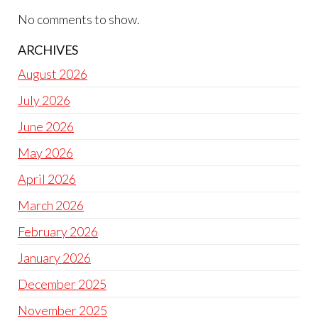
No comments to show.
ARCHIVES
August 2026
July 2026
June 2026
May 2026
April 2026
March 2026
February 2026
January 2026
December 2025
November 2025