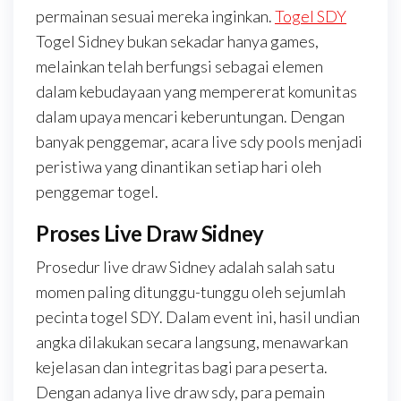
permainan sesuai mereka inginkan.
Togel SDY
Togel Sidney bukan sekadar hanya games,
melainkan telah berfungsi sebagai elemen
dalam kebudayaan yang mempererat komunitas
dalam upaya mencari keberuntungan. Dengan
banyak penggemar, acara live sdy pools menjadi
peristiwa yang dinantikan setiap hari oleh
penggemar togel.
Proses Live Draw Sidney
Prosedur live draw Sidney adalah salah satu
momen paling ditunggu-tunggu oleh sejumlah
pecinta togel SDY. Dalam event ini, hasil undian
angka dilakukan secara langsung, menawarkan
kejelasan dan integritas bagi para peserta.
Dengan adanya live draw sdy, para pemain