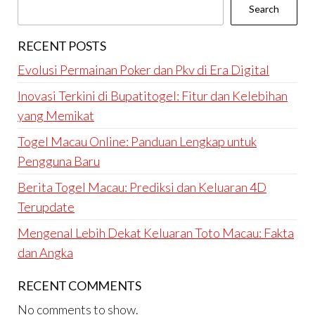
Search
RECENT POSTS
Evolusi Permainan Poker dan Pkv di Era Digital
Inovasi Terkini di Bupatitogel: Fitur dan Kelebihan
yang Memikat
Togel Macau Online: Panduan Lengkap untuk
Pengguna Baru
Berita Togel Macau: Prediksi dan Keluaran 4D
Terupdate
Mengenal Lebih Dekat Keluaran Toto Macau: Fakta
dan Angka
RECENT COMMENTS
No comments to show.