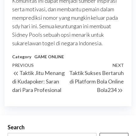
Komunitas ini dapat menjadi sumber inspirasi
serta motivasi, dan membantu pemain dalam
memprediksi nomor yang mungkin keluar pada
sdy hari ini. Semua keuntungan ini membuat
Sidney Pools sebuah opsi menarik untuk
sukarelawan togel di negara Indonesia.
Category
GAME ONLINE
Post
Previous
PREVIOUS
NEXT
Next
Taktik Jitu Menang
Taktik Sukses Bertaruh
navigation
Post
Post
di Kudapoker: Saran
di Platform Bola Online
dari Para Profesional
Bola234
Search