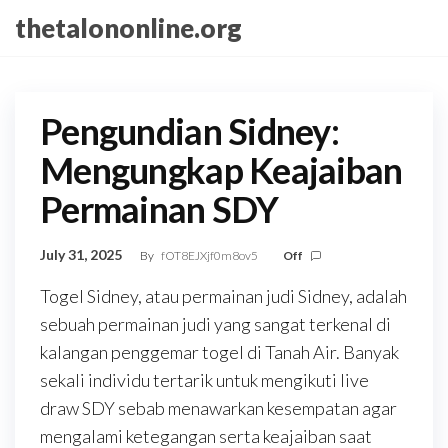
Skip
thetalononline.org
to
the
content
Pengundian Sidney:
Mengungkap Keajaiban
Permainan SDY
July 31, 2025
By
fOT8EJXjf0m8ov5
Off
Togel Sidney, atau permainan judi Sidney, adalah
sebuah permainan judi yang sangat terkenal di
kalangan penggemar togel di Tanah Air. Banyak
sekali individu tertarik untuk mengikuti live
draw SDY sebab menawarkan kesempatan agar
mengalami ketegangan serta keajaiban saat