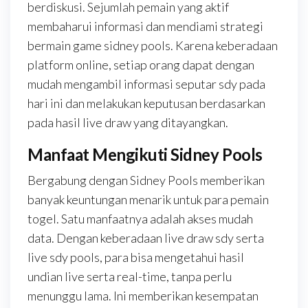
berdiskusi. Sejumlah pemain yang aktif
membaharui informasi dan mendiami strategi
bermain game sidney pools. Karena keberadaan
platform online, setiap orang dapat dengan
mudah mengambil informasi seputar sdy pada
hari ini dan melakukan keputusan berdasarkan
pada hasil live draw yang ditayangkan.
Manfaat Mengikuti Sidney Pools
Bergabung dengan Sidney Pools memberikan
banyak keuntungan menarik untuk para pemain
togel. Satu manfaatnya adalah akses mudah
data. Dengan keberadaan live draw sdy serta
live sdy pools, para bisa mengetahui hasil
undian live serta real-time, tanpa perlu
menunggu lama. Ini memberikan kesempatan