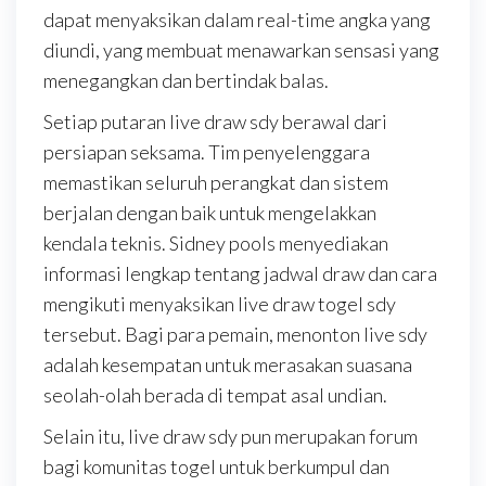
dapat menyaksikan dalam real-time angka yang
diundi, yang membuat menawarkan sensasi yang
menegangkan dan bertindak balas.
Setiap putaran live draw sdy berawal dari
persiapan seksama. Tim penyelenggara
memastikan seluruh perangkat dan sistem
berjalan dengan baik untuk mengelakkan
kendala teknis. Sidney pools menyediakan
informasi lengkap tentang jadwal draw dan cara
mengikuti menyaksikan live draw togel sdy
tersebut. Bagi para pemain, menonton live sdy
adalah kesempatan untuk merasakan suasana
seolah-olah berada di tempat asal undian.
Selain itu, live draw sdy pun merupakan forum
bagi komunitas togel untuk berkumpul dan