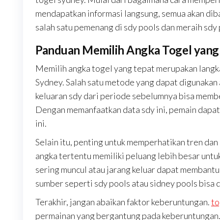
mendapatkan informasi langsung, semua akan dibaha
salah satu pemenang di sdy pools dan meraih sdy
Panduan Memilih Angka Togel yang
Memilih angka togel yang tepat merupakan lang
Sydney. Salah satu metode yang dapat digunakan 
keluaran sdy dari periode sebelumnya bisa membe
Dengan memanfaatkan data sdy ini, pemain dapat
ini.
Selain itu, penting untuk memperhatikan tren dan
angka tertentu memiliki peluang lebih besar untu
sering muncul atau jarang keluar dapat membantu
sumber seperti sdy pools atau sidney pools bisa 
Terakhir, jangan abaikan faktor keberuntungan.
to
permainan yang bergantung pada keberuntungan. M