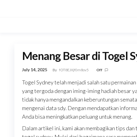
Skip
to
the
content
Menang Besar di Togel S
July 14, 2025
By
fOT8EJXjf0m8ov5
Off
Togel Sydney telah menjadi salah satu permainan 
yang tergoda dengan iming-iming hadiah besar ya
tidak hanya mengandalkan keberuntungan semata,
mengenai data sdy. Dengan mendapatkan informasi 
Anda bisa meningkatkan peluang untuk menang.
Dalam artikel ini, kami akan membagikan tips da
togel sydney. Mulai dari bagaimana cara memperh