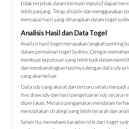
tidak terjebak dalam bermain impulsif dapat me
lebih panjang. Tetap disiplin dan menggunakan st
mencapai hasil yang diharapkan dalam togel sydn
Analisis Hasil dan Data Togel
Analisis hasil togel merupakan langkah penting 
dalam permainan togel Sydney. Dengan memahami 
membuat keputusan yang lebih baik dalam memili
dan membandingkan hasilnya dengan data sdy pri
yang akan keluar.
Data sdy yang akurat dan terbaru selalu menjadi
live draw sdy dan hasil pengeluaran sdy secara 
diperlukan. Melalui pengamatan mendalam terhada
menciptakan strategi yang lebih terarah dan ana
Selain itu, memahami karakteristik dari togel sy