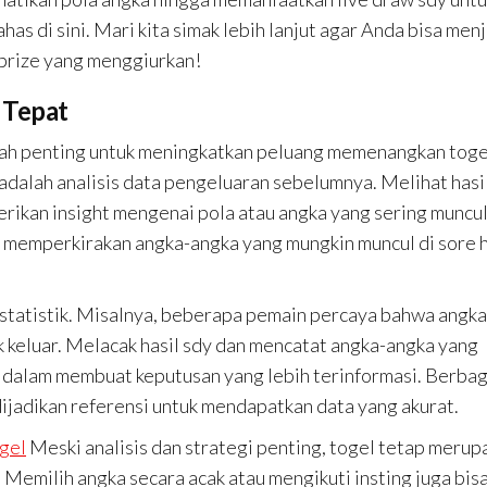
s di sini. Mari kita simak lebih lanjut agar Anda bisa men
 prize yang menggiurkan!
 Tepat
kah penting untuk meningkatkan peluang memenangkan toge
adalah analisis data pengeluaran sebelumnya. Melihat hasi
rikan insight mengenai pola atau angka yang sering muncul
 memperkirakan angka-angka yang mungkin muncul di sore h
 statistik. Misalnya, beberapa pemain percaya bahwa angka
k keluar. Melacak hasil sdy dan mencatat angka-angka yang
 dalam membuat keputusan yang lebih terinformasi. Berbag
dijadikan referensi untuk mendapatkan data yang akurat.
gel
Meski analisis dan strategi penting, togel tetap merup
emilih angka secara acak atau mengikuti insting juga bis