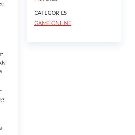
gel
CATEGORIES
GAME ONLINE
at
sdy
a
an
ng
a-