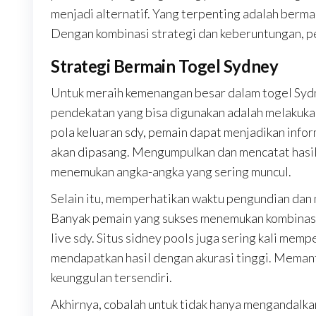
menjadi alternatif. Yang terpenting adalah berma
Dengan kombinasi strategi dan keberuntungan, p
Strategi Bermain Togel Sydney
Untuk meraih kemenangan besar dalam togel Sydney
pendekatan yang bisa digunakan adalah melakuka
pola keluaran sdy, pemain dapat menjadikan info
akan dipasang. Mengumpulkan dan mencatat hasil
menemukan angka-angka yang sering muncul.
Selain itu, memperhatikan waktu pengundian dan 
Banyak pemain yang sukses menemukan kombinasi
live sdy. Situs sidney pools juga sering kali mem
mendapatkan hasil dengan akurasi tinggi. Memanf
keunggulan tersendiri.
Akhirnya, cobalah untuk tidak hanya mengandal