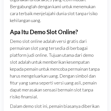
Bergabunglah dengan kami untuk menemukan
cara terbaik menjelajahi dunia slot tanpa risiko
kehilangan uang.
Apa Itu Demo Slot Online?
Demo slot online adalah versi gratis dari
permainan slot yang tersedia di berbagai
platform judi online. Tujuan utama dari demo
slot adalah untuk memberikan kesempatan
kepada pemain untuk mencoba permainan tanpa
harus mengeluarkan uang. Dengan simbol dan
fitur yang sama seperti versi uang asli, pemain
dapat merasakan sensasi bermain slot tanpa
risiko finansial.
Dalam demo slot ini, pemain biasanya diberikan