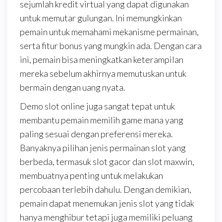
sejumlah kredit virtual yang dapat digunakan
untuk memutar gulungan. Ini memungkinkan
pemain untuk memahami mekanisme permainan,
serta fitur bonus yang mungkin ada. Dengan cara
ini, pemain bisa meningkatkan keterampilan
mereka sebelum akhirnya memutuskan untuk
bermain dengan uang nyata.
Demo slot online juga sangat tepat untuk
membantu pemain memilih game mana yang
paling sesuai dengan preferensi mereka.
Banyaknya pilihan jenis permainan slot yang
berbeda, termasuk slot gacor dan slot maxwin,
membuatnya penting untuk melakukan
percobaan terlebih dahulu. Dengan demikian,
pemain dapat menemukan jenis slot yang tidak
hanya menghibur tetapi juga memiliki peluang