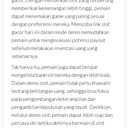
gacor. Dengan memainkan slot yang cenderung
memberikan kemenangan lebih tinggi, pemain
dapat menemukan game yang paling sesuai
dengan preferensi mereka. Mencoba link slot
gacor hari ini dalam mode demo memudahkan
pemain untuk mengevaluasi potensi payout
sebelum melakukan investasi uang yang
sebenarnya.
Tak hanya itu, pemain juga dapat belajar
mengelola bankroll mereka dengan lebih baik.
Dalam demo slot, pemain tidak perlu khawatir
tentang kehilangan uang, sehingga bisa fokus
pada pengembangan keterampilan dan
pengambilan keputusan yang tepat. Demikian,
melalui demo slot, pemain dapat lebih siap dan
percaya diri ketika akhirnya bermain di slot