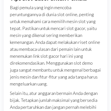
Bagi pemula yang ingin mencoba
peruntungannya di dunia slot online, penting
untuk memahami cara memilih mesin slot yang
tepat. Pastikan untuk mencari slot gacor, yaitu
mesin yang dikenal sering memberikan
kemenangan. Anda dapat melakukan riset online
atau membaca ulasan dari pemain lain untuk
menemukan link slot gacor hari ini yang
direkomendasikan. Menggunakan slot demo
juga sangat membantu untuk mengenal berbagai
jenis mesin dan fitur-fitur yang ada tanpa harus
mengeluarkan uang.
Selain itu, atur anggaran bermain Anda dengan
bijak. Tetapkan jumlah maksimal yang bersedia
Anda pertaruhkan dan jangan pernah melebihi