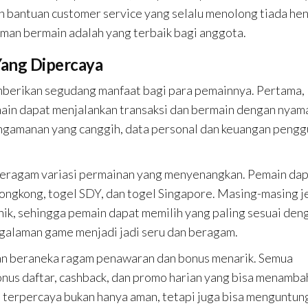
bantuan customer service yang selalu menolong tiada hen
man bermain adalah yang terbaik bagi anggota.
Yang Dipercaya
berikan segudang manfaat bagi para pemainnya. Pertama,
emain dapat menjalankan transaksi dan bermain dengan nyam
ngamanan yang canggih, data personal dan keuangan peng
n beragam variasi permainan yang menyenangkan. Pemain da
ongkong, togel SDY, dan togel Singapore. Masing-masing j
nik, sehingga pemain dapat memilih yang paling sesuai den
ngalaman game menjadi jadi seru dan beragam.
kan beraneka ragam penawaran dan bonus menarik. Semua
us daftar, cashback, dan promo harian yang bisa menamba
us terpercaya bukan hanya aman, tetapi juga bisa menguntun