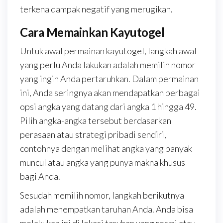
terkena dampak negatif yang merugikan.
Cara Memainkan Kayutogel
Untuk awal permainan kayutogel, langkah awal
yang perlu Anda lakukan adalah memilih nomor
yang ingin Anda pertaruhkan. Dalam permainan
ini, Anda seringnya akan mendapatkan berbagai
opsi angka yang datang dari angka 1 hingga 49.
Pilih angka-angka tersebut berdasarkan
perasaan atau strategi pribadi sendiri,
contohnya dengan melihat angka yang banyak
muncul atau angka yang punya makna khusus
bagi Anda.
Sesudah memilih nomor, langkah berikutnya
adalah menempatkan taruhan Anda. Anda bisa