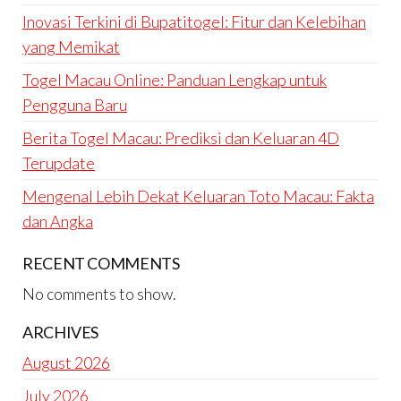
Inovasi Terkini di Bupatitogel: Fitur dan Kelebihan
yang Memikat
Togel Macau Online: Panduan Lengkap untuk
Pengguna Baru
Berita Togel Macau: Prediksi dan Keluaran 4D
Terupdate
Mengenal Lebih Dekat Keluaran Toto Macau: Fakta
dan Angka
RECENT COMMENTS
No comments to show.
ARCHIVES
August 2026
July 2026