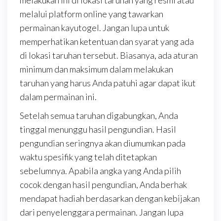
melakukan ini di lokasi taruhan yang resmi atau
melalui platform online yang tawarkan
permainan kayutogel. Jangan lupa untuk
memperhatikan ketentuan dan syarat yang ada
di lokasi taruhan tersebut. Biasanya, ada aturan
minimum dan maksimum dalam melakukan
taruhan yang harus Anda patuhi agar dapat ikut
dalam permainan ini.
Setelah semua taruhan digabungkan, Anda
tinggal menunggu hasil pengundian. Hasil
pengundian seringnya akan diumumkan pada
waktu spesifik yang telah ditetapkan
sebelumnya. Apabila angka yang Anda pilih
cocok dengan hasil pengundian, Anda berhak
mendapat hadiah berdasarkan dengan kebijakan
dari penyelenggara permainan. Jangan lupa