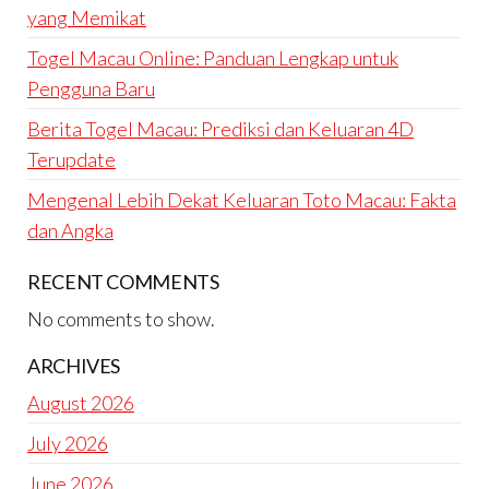
yang Memikat
Togel Macau Online: Panduan Lengkap untuk
Pengguna Baru
Berita Togel Macau: Prediksi dan Keluaran 4D
Terupdate
Mengenal Lebih Dekat Keluaran Toto Macau: Fakta
dan Angka
RECENT COMMENTS
No comments to show.
ARCHIVES
August 2026
July 2026
June 2026