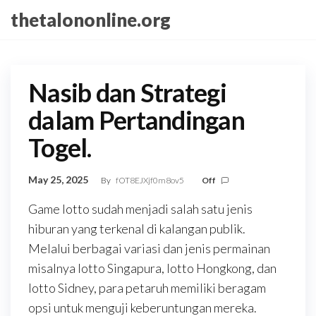
Skip
thetalononline.org
to
the
content
Nasib dan Strategi
dalam Pertandingan
Togel.
May 25, 2025
By
fOT8EJXjf0m8ov5
Off
Game lotto sudah menjadi salah satu jenis
hiburan yang terkenal di kalangan publik.
Melalui berbagai variasi dan jenis permainan
misalnya lotto Singapura, lotto Hongkong, dan
lotto Sidney, para petaruh memiliki beragam
opsi untuk menguji keberuntungan mereka.