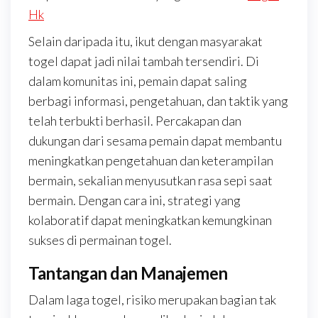
Hk
Selain daripada itu, ikut dengan masyarakat
togel dapat jadi nilai tambah tersendiri. Di
dalam komunitas ini, pemain dapat saling
berbagi informasi, pengetahuan, dan taktik yang
telah terbukti berhasil. Percakapan dan
dukungan dari sesama pemain dapat membantu
meningkatkan pengetahuan dan keterampilan
bermain, sekalian menyusutkan rasa sepi saat
bermain. Dengan cara ini, strategi yang
kolaboratif dapat meningkatkan kemungkinan
sukses di permainan togel.
Tantangan dan Manajemen
Dalam laga togel, risiko merupakan bagian tak