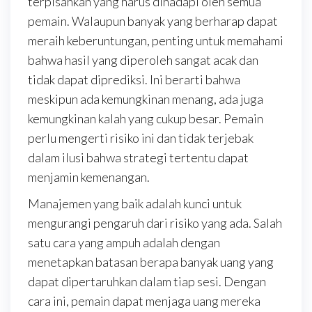
terpisahkan yang harus dihadapi oleh semua
pemain. Walaupun banyak yang berharap dapat
meraih keberuntungan, penting untuk memahami
bahwa hasil yang diperoleh sangat acak dan
tidak dapat diprediksi. Ini berarti bahwa
meskipun ada kemungkinan menang, ada juga
kemungkinan kalah yang cukup besar. Pemain
perlu mengerti risiko ini dan tidak terjebak
dalam ilusi bahwa strategi tertentu dapat
menjamin kemenangan.
Manajemen yang baik adalah kunci untuk
mengurangi pengaruh dari risiko yang ada. Salah
satu cara yang ampuh adalah dengan
menetapkan batasan berapa banyak uang yang
dapat dipertaruhkan dalam tiap sesi. Dengan
cara ini, pemain dapat menjaga uang mereka