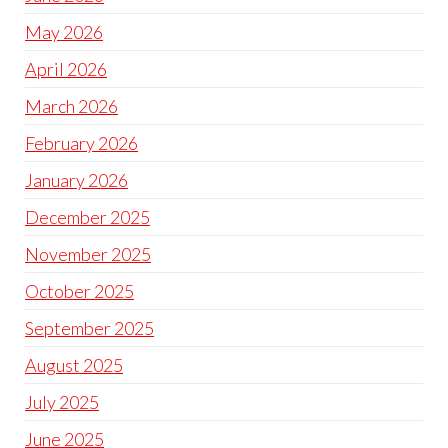
May 2026
April 2026
March 2026
February 2026
January 2026
December 2025
November 2025
October 2025
September 2025
August 2025
July 2025
June 2025